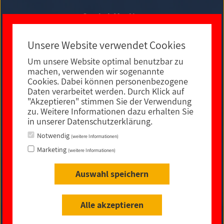
Social Media
Unsere Website verwendet Cookies
Um unsere Website optimal benutzbar zu
E-MAIL KONTAKT
machen, verwenden wir sogenannte
Cookies. Dabei können personenbezogene
Daten verarbeitet werden. Durch Klick auf
"Akzeptieren" stimmen Sie der Verwendung
zu. Weitere Informationen dazu erhalten Sie
in unserer Datenschutzerklärung.
Notwendig
(weitere Informationen)
Marketing
(weitere Informationen)
Auswahl speichern
Impressum
|
Datenschutz
|
rechtliche Hinweise
|
Sitemap
|
Barrierefreiheit
Alle akzeptieren
© 2021