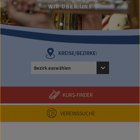
WIR ÜBER UNS
UMF
KREISE/BEZIRKE:
Bezirk auswählen
KURS-FINDER
VEREINSSUCHE