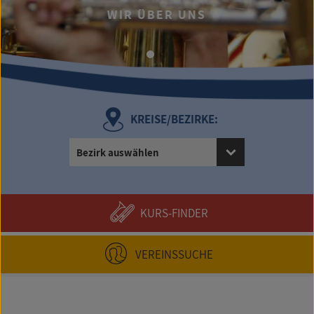
.
WIR ÜBER UNS
UMFANG
KREISE/BEZIRKE:
Bezirk auswählen
KURS-FINDER
VEREINSSUCHE