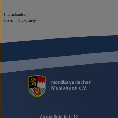
Bildnachweise:
© NBMB | © Max Burger
An der Spielleite 12