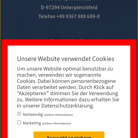
D-97294 Unterpleichfeld
Telefon +49 9367 988 689-0
Social Media
Unsere Website verwendet Cookies
Um unsere Website optimal benutzbar zu
E-MAIL KONTAKT
machen, verwenden wir sogenannte
Cookies. Dabei können personenbezogene
Daten verarbeitet werden. Durch Klick auf
"Akzeptieren" stimmen Sie der Verwendung
zu. Weitere Informationen dazu erhalten Sie
in unserer Datenschutzerklärung.
Notwendig
(weitere Informationen)
Marketing
(weitere Informationen)
Auswahl speichern